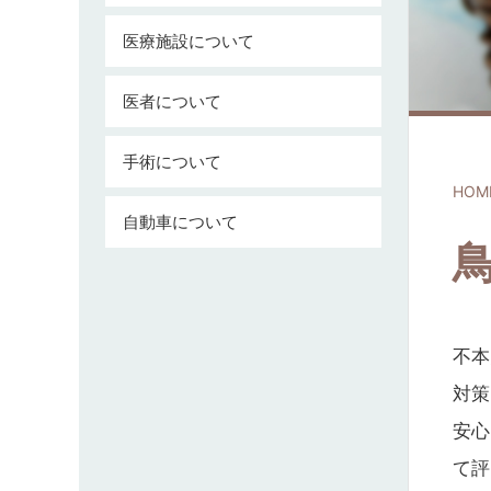
医療施設について
医者について
手術について
HOM
自動車について
不本
対策
安心
て評