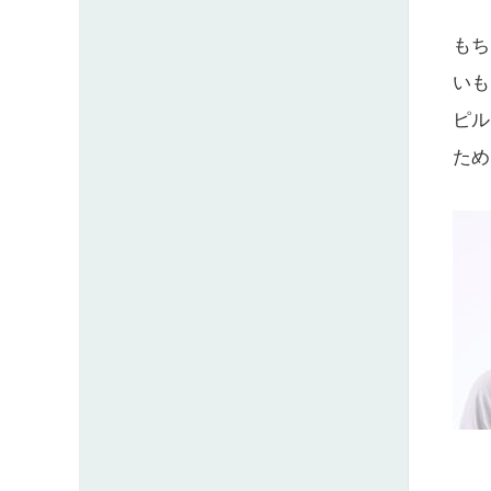
もち
いも
ピル
ため