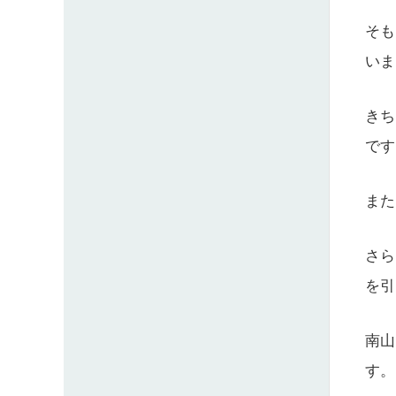
そも
いま
きち
です
また
さら
を引
南山
す。