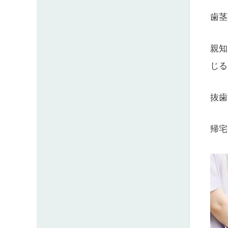
歯茎
親知
じる
抜歯
帰宅