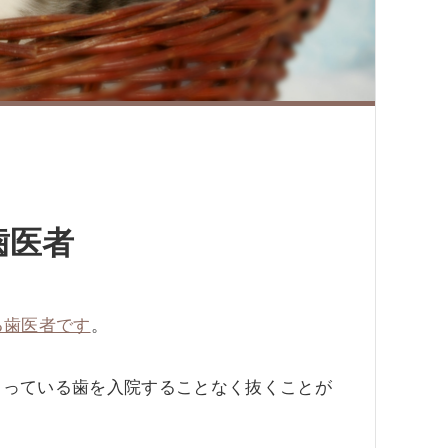
歯医者
る歯医者です
。
まっている歯を入院することなく抜くことが