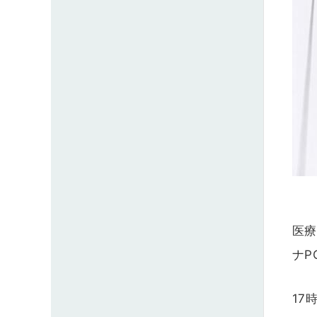
医療
ナP
17