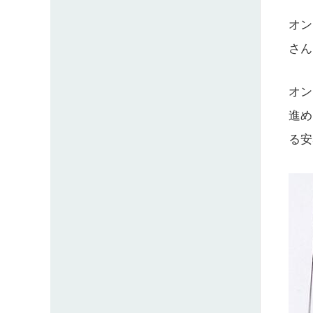
オン
さん
オン
進め
る安