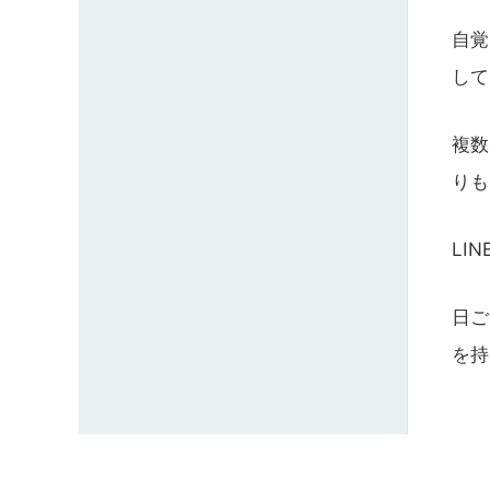
自覚
して
複数
りも
LI
日ご
を持