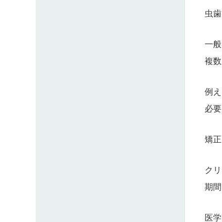
虫歯
一般
複数
例え
必要
矯正
クリ
期間
医学