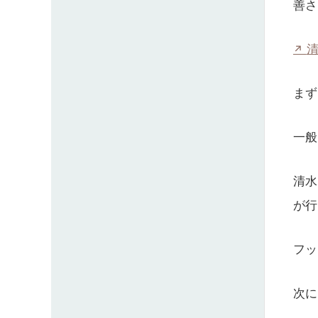
善さ
まず
一般
清水
が行
フッ
次に