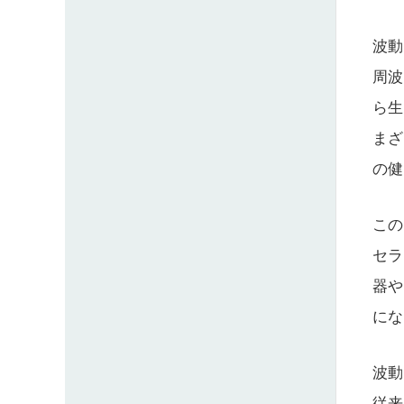
波動
周波
ら生
まざ
の健
この
セラ
器や
にな
波動
従来