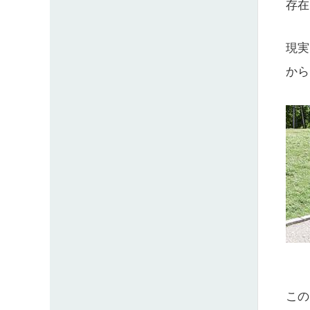
存在
現実
から
この