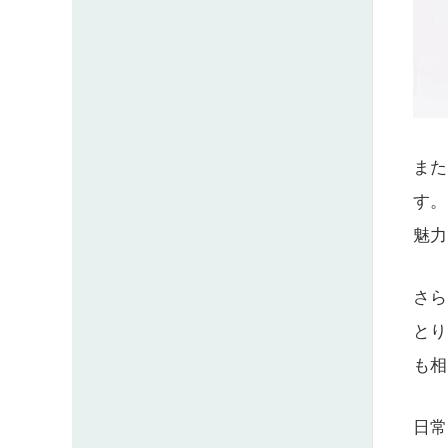
また
す。
魅力
さら
とり
も相
日常