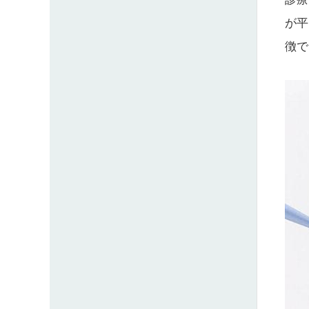
が平
徴で