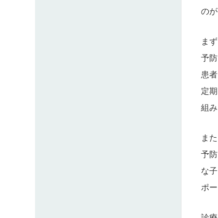
のが
まず
予防
患者
定期
組み
また
予防
な子
ポー
診療