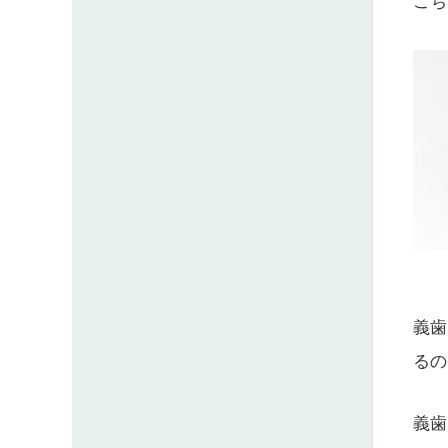
こち
義歯
るの
義歯