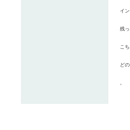
イン
残っ
こち
どの
。