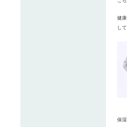
こち
健康
して
保湿